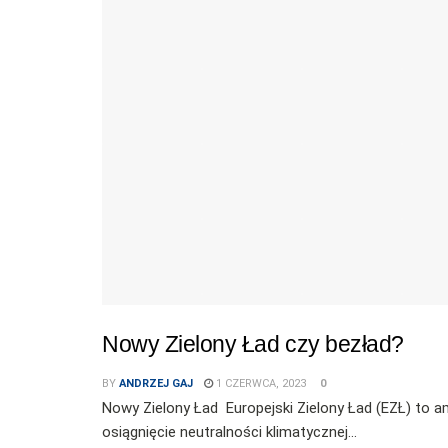
Nowy Zielony Ład czy bezład?
BY
ANDRZEJ GAJ
1 CZERWCA, 2023
0
Nowy Zielony Ład Europejski Zielony Ład (EZŁ) to am
osiągnięcie neutralności klimatycznej...