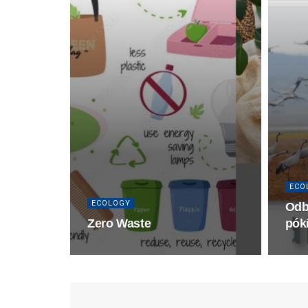
ECO
ECOLOGY
Odb
Zero Waste
pók