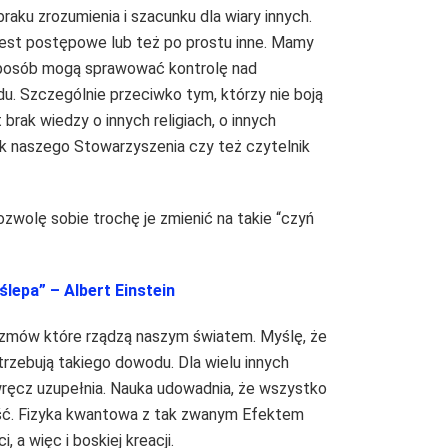
raku zrozumienia i szacunku dla wiary innych.
jest postępowe lub też po prostu inne. Mamy
 sposób mogą sprawować kontrolę nad
u. Szczególnie przeciwko tym, którzy nie boją
rak wiedzy o innych religiach, o innych
k naszego Stowarzyszenia czy też czytelnik
zwolę sobie trochę je zmienić na takie “czyń
 ślepa” – Albert Einstein
izmów które rządzą naszym światem. Myślę, że
otrzebują takiego dowodu. Dla wielu innych
wręcz uzupełnia. Nauka udowadnia, że wszystko
ość. Fizyka kwantowa z tak zwanym Efektem
a więc i boskiej kreacji.