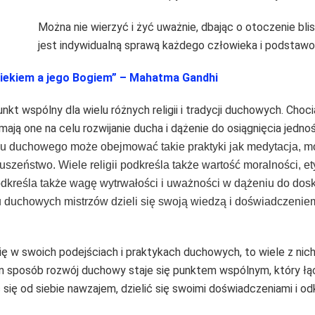
Można nie wierzyć i żyć uważnie, dbając o otoczenie bli
jest indywidualną sprawą każdego człowieka i podsta
wiekiem a jego Bogiem”
– Mahatma Gandhi
 wspólny dla wielu różnych religii i tradycji duchowych. Chociaż
mają one na celu rozwijanie ducha i dążenie do osiągnięcia jed
u duchowego może obejmować takie praktyki jak medytacja, mod
słuszeństwo. Wiele religii podkreśla także wartość moralności, 
podkreśla także wagę wytrwałości i uważności w dążeniu do dosk
u duchowych mistrzów dzieli się swoją wiedzą i doświadczeniem
się w swoich podejściach i praktykach duchowych, to wiele z ni
 sposób rozwój duchowy staje się punktem wspólnym, który łączy
ć się od siebie nawzajem, dzielić się swoimi doświadczeniami i 