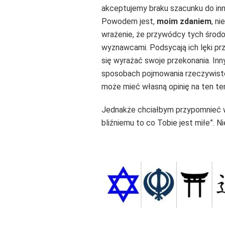
akceptujemy braku szacunku do inny
Powodem jest,
moim zdaniem
, n
wrażenie, że przywódcy tych środ
wyznawcami. Podsycają ich lęki prz
się wyrażać swoje przekonania. Inn
sposobach pojmowania rzeczywistoś
może mieć własną opinię na ten tem
Jednakże chciałbym przypomnieć waż
bliźniemu to co Tobie jest miłe”. Ni