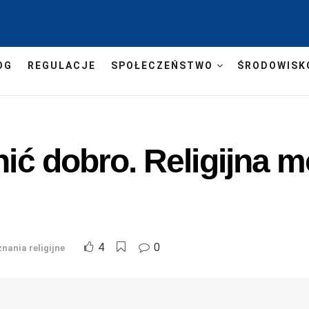
OG
REGULACJE
SPOŁECZEŃSTWO
ŚRODOWISK
ynić dobro. Religijna 
4
0
nania religijne