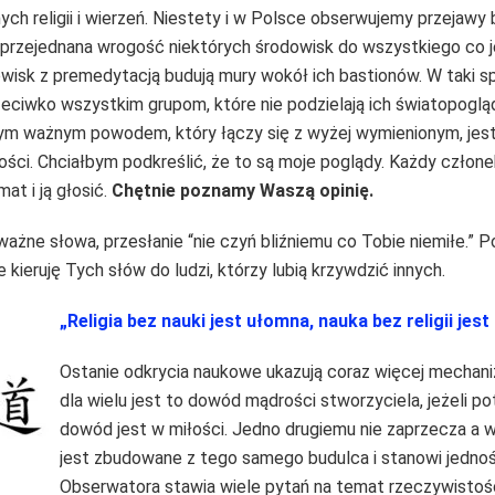
ch religii i wierzeń. Niestety i w Polsce obserwujemy przejawy b
ieprzejednana wrogość niektórych środowisk do wszystkiego co 
owisk z premedytacją budują mury wokół ich bastionów. W taki
eciwko wszystkim grupom, które nie podzielają ich światopogląd
ym ważnym powodem, który łączy się z wyżej wymienionym, jest b
ci. Chciałbym podkreślić, że to są moje poglądy. Każdy człone
at i ją głosić.
Chętnie poznamy Waszą opinię.
ne słowa, przesłanie “nie czyń bliźniemu co Tobie niemiłe.” Po
e kieruję Tych słów do ludzi, którzy lubią krzywdzić innych.
„Religia bez nauki jest ułomna, nauka bez religii jest
Ostanie odkrycia naukowe ukazują coraz więcej mechan
dla wielu jest to dowód mądrości stworzyciela, jeżeli p
dowód jest w miłości. Jedno drugiemu nie zaprzecza a 
jest zbudowane z tego samego budulca i stanowi jedn
Obserwatora stawia wiele pytań na temat rzeczywistości, 