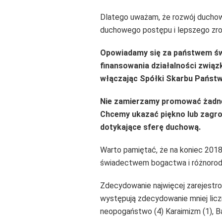
Dlatego uważam, że rozwój duchowy
duchowego postępu i lepszego zrozu
Opowiadamy się za państwem świ
finansowania działalności związ
włączając Spółki Skarbu Państw
Nie zamierzamy promować żadnej 
Chcemy ukazać piękno lub zagro
dotykające sferę duchową.
Warto pamiętać, że na koniec 201
świadectwem bogactwa i różnorod
Zdecydowanie najwięcej zarejestrow
występują zdecydowanie mniej liczn
neopogaństwo (4) Karaimizm (1), Ba