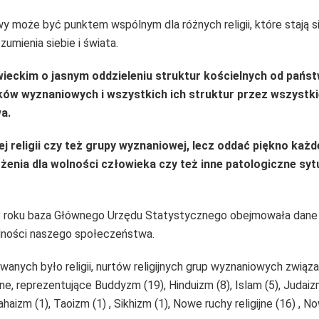
 może być punktem wspólnym dla różnych religii, które stają si
mienia siebie i świata.
eckim o jasnym oddzieleniu struktur kościelnych od państ
ków wyznaniowych i wszystkich ich struktur przez wszystki
a.
religii czy też grupy wyznaniowej, lecz oddać piękno każd
żenia dla wolności człowieka czy też inne patologiczne sy
8 roku baza Głównego Urzędu Statystycznego obejmowała dane
ności naszego społeczeństwa.
anych było religii, nurtów religijnych grup wyznaniowych związ
e, reprezentujące Buddyzm (19), Hinduizm (8), Islam (5), Judai
haizm (1), Taoizm (1) , Sikhizm (1), Nowe ruchy religijne (16) ,