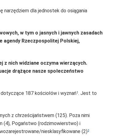
ę narzędziem dla jednostek do osiągania
wowych, w tym o jasnych i jawnych zasadach
e agendy Rzeczpospolitej Polskiej,
ej z nich widziane oczyma wierzących.
tuacje drążące nasze społeczeństwo
 dotyczące 187 kościołów i wyznań
. Jest to
1
anych z chrześcijaństwem (125). Poza nimi
zm (4), Pogaństwo (rodzimowierstwo) i
 Nowozarejestrowane/niesklasyfikowane (2)
2