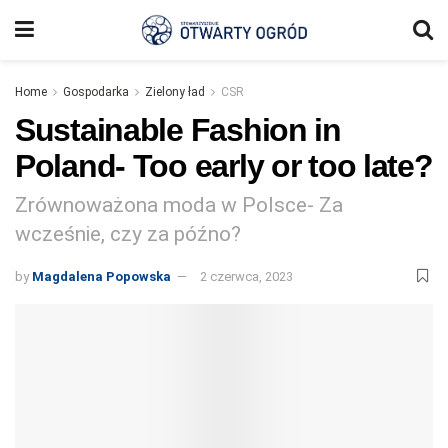
Home
Gospodarka
Zielony ład
CSR
Sustainable Fashion in
Poland- Too early or too late?
Zrównoważona moda w Polsce- Za
wcześnie, czy za późno?
by
Magdalena Popowska
2 czerwca, 2023