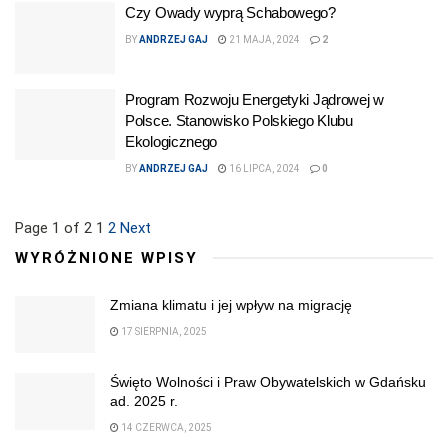
Czy Owady wyprą Schabowego?
BY
ANDRZEJ GAJ
21 MAJA, 2024
2
Program Rozwoju Energetyki Jądrowej w
Polsce. Stanowisko Polskiego Klubu
Ekologicznego
BY
ANDRZEJ GAJ
16 LIPCA, 2024
0
Page 1 of 2
1
2
Next
WYRÓŻNIONE WPISY
Zmiana klimatu i jej wpływ na migrację
17 SIERPNIA, 2025
Święto Wolności i Praw Obywatelskich w Gdańsku
ad. 2025 r.
14 CZERWCA, 2025