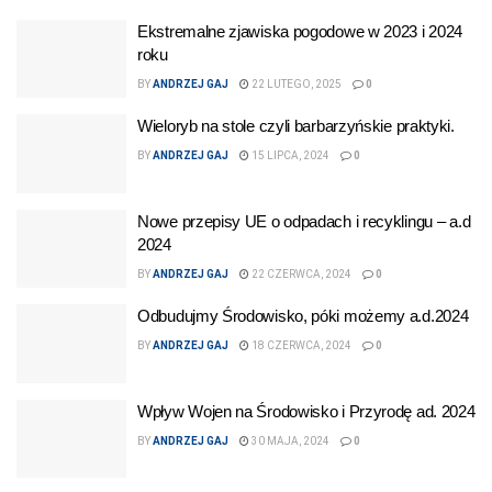
Ekstremalne zjawiska pogodowe w 2023 i 2024
roku
BY
ANDRZEJ GAJ
22 LUTEGO, 2025
0
Wieloryb na stole czyli barbarzyńskie praktyki.
BY
ANDRZEJ GAJ
15 LIPCA, 2024
0
Nowe przepisy UE o odpadach i recyklingu – a.d
2024
BY
ANDRZEJ GAJ
22 CZERWCA, 2024
0
Odbudujmy Środowisko, póki możemy a.d.2024
BY
ANDRZEJ GAJ
18 CZERWCA, 2024
0
Wpływ Wojen na Środowisko i Przyrodę ad. 2024
BY
ANDRZEJ GAJ
30 MAJA, 2024
0