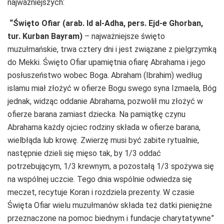
najważniejszych:
“Święto Ofiar (arab. Id al-Adha, pers. Ejd-e Ghorban,
tur. Kurban Bayram)
– najważniejsze święto
muzułmańskie, trwa cztery dni i jest związane z pielgrzymką
do Mekki. Święto Ofiar upamiętnia ofiarę Abrahama i jego
posłuszeństwo wobec Boga. Abraham (Ibrahim) według
islamu miał złożyć w ofierze Bogu swego syna Izmaela, Bóg
jednak, widząc oddanie Abrahama, pozwolił mu złożyć w
ofierze barana zamiast dziecka. Na pamiątkę czynu
Abrahama każdy ojciec rodziny składa w ofierze barana,
wielbłąda lub krowę. Zwierzę musi być zabite rytualnie,
następnie dzieli się mięso tak, by 1/3 oddać
potrzebującym, 1/3 krewnym, a pozostałą 1/3 spożywa się
na wspólnej uczcie. Tego dnia wspólnie odwiedza się
meczet, recytuje Koran i rozdziela prezenty. W czasie
Święta Ofiar wielu muzułmanów składa też datki pieniężne
przeznaczone na pomoc biednym i fundacje charytatywne”