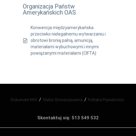
Organizacja Państw
Amerykańskich OAS
Konwencja międzyamerykańska
przeciwko nielegalnemu wytwarzaniu i
obrotowi bronią palną, amunicją,
materiałami wybuchowymi i innymi
powiązanymi materiałami (CIFTA)
Dokument KRS
Statut Stowarzyszenia
Polityka Prywatności
Skontaktuj się: 513 549 532