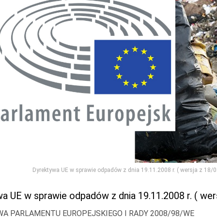
Dyrektywa UE w sprawie odpadów z dnia 19.11.2008 r. ( wersja z 18/
a UE w sprawie odpadów z dnia 19.11.2008 r. ( wer
A PARLAMENTU EUROPEJSKIEGO I RADY 2008/98/WE