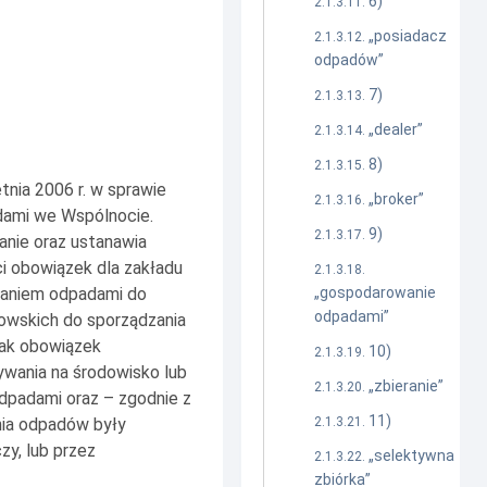
6)
„posiadacz
odpadów”
7)
„dealer”
8)
nia 2006 r. w sprawie
„broker”
dami we Wspólnocie.
9)
ianie oraz ustanawia
i obowiązek dla zakładu
waniem odpadami do
„gospodarowanie
odpadami”
kowskich do sporządzania
jak obowiązek
10)
wania na środowisko lub
„zbieranie”
odpadami oraz – zgodnie z
11)
nia odpadów były
y, lub przez
„selektywna
zbiórka”