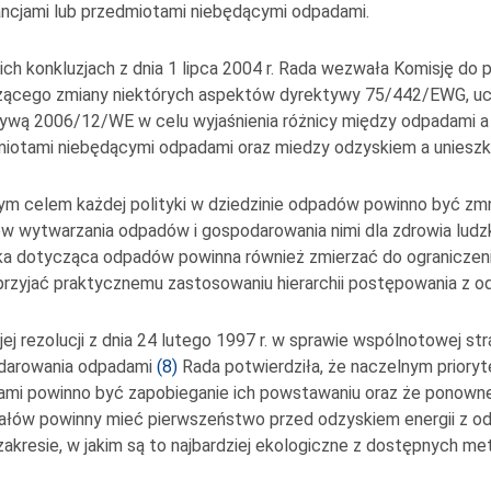
ncjami lub przedmiotami niebędącymi odpadami.
ch konkluzjach z dnia 1 lipca 2004 r. Rada wezwała Komisję do 
ącego zmiany niektórych aspektów dyrektywy 75/442/EWG, uchy
ywą 2006/12/WE w celu wyjaśnienia różnicy między odpadami a 
iotami niebędącymi odpadami oraz miedzy odzyskiem a unieszk
m celem każdej polityki w dziedzinie odpadów powinno być zm
w wytwarzania odpadów i gospodarowania nimi dla zdrowia ludzk
ka dotycząca odpadów powinna również zmierzać do ograniczen
przyjać praktycznemu zastosowaniu hierarchii postępowania z o
ej rezolucji z dnia 24 lutego 1997 r. w sprawie wspólnotowej str
darowania odpadami
(
8
)
Rada potwierdziła, że naczelnym prior
mi powinno być zapobieganie ich powstawaniu oraz że ponowne 
ałów powinny mieć pierwszeństwo przed odzyskiem energii z odp
zakresie, w jakim są to najbardziej ekologiczne z dostępnych me