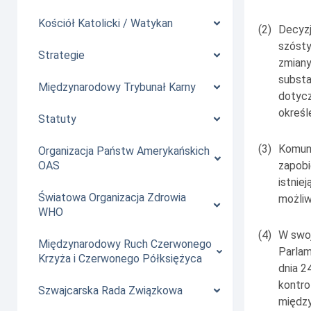
Kościół Katolicki / Watykan
(2)
Decyzj
szósty
Strategie
zmiany
substa
Międzynarodowy Trybunał Karny
dotycz
określ
Statuty
(3)
Komuni
Organizacja Państw Amerykańskich
zapobi
OAS
istnie
Światowa Organizacja Zdrowia
możliw
WHO
(4)
W swoj
Międzynarodowy Ruch Czerwonego
Parlam
Krzyża i Czerwonego Półksiężyca
dnia 2
kontrol
Szwajcarska Rada Związkowa
między