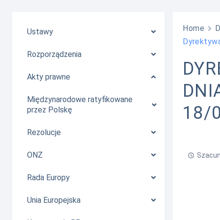
Home
Ustawy
Dyrektywa
Rozporządzenia
DYR
Akty prawne
DNIA
Międzynarodowe ratyfikowane
18/
przez Polskę
Rezolucje
ONZ
Szacun
Rada Europy
Unia Europejska