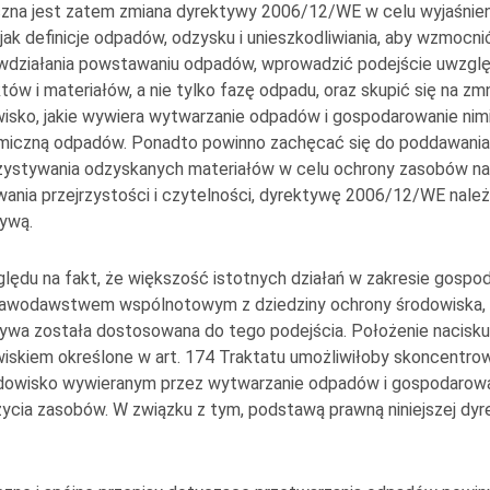
zna jest zatem zmiana dyrektywy 2006/12/WE w celu wyjaśnien
 jak definicje odpadów, odzysku i unieszkodliwiania, aby wzmocni
wdziałania powstawaniu odpadów, wprowadzić podejście uwzględ
tów i materiałów, a nie tylko fazę odpadu, oraz skupić się na zm
isko, jakie wywiera wytwarzanie odpadów i gospodarowanie nimi
miczną odpadów. Ponadto powinno zachęcać się do poddawani
ystywania odzyskanych materiałów w celu ochrony zasobów nat
ania przejrzystości i czytelności, dyrektywę 2006/12/WE należy
ywą.
lędu na fakt, że większość istotnych działań w zakresie gospo
rawodawstwem wspólnotowym z dziedziny ochrony środowiska, wa
ywa została dostosowana do tego podejścia. Położenie nacisku
iskiem określone w art. 174 Traktatu umożliwiłoby skoncentrow
dowisko wywieranym przez wytwarzanie odpadów i gospodarowan
życia zasobów. W związku z tym, podstawą prawną niniejszej dyr