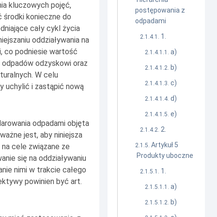
ia kluczowych pojęć,
postępowania z
ć środki konieczne do
odpadami
niające cały cykl życia
1.
niejszaniu oddziaływania na
, co podniesie wartość
a)
a odpadów odzyskowi oraz
b)
uralnych. W celu
c)
 uchylić i zastąpić nową
d)
e)
darowania odpadami objęta
2.
żne jest, aby niniejsza
Artykuł 5
 na cele związane ze
Produkty uboczne
anie się na oddziaływaniu
ie nimi w trakcie całego
1.
ektywy powinien być art.
a)
b)