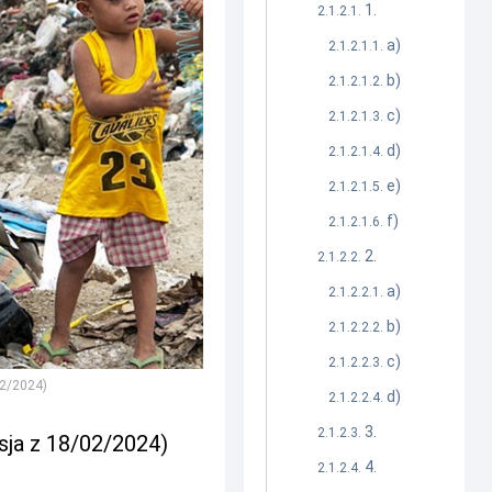
1.
a)
b)
c)
d)
e)
f)
2.
a)
b)
c)
02/2024)
d)
3.
sja z 18/02/2024)
4.