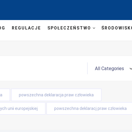
OG
REGULACJE
SPOŁECZEŃSTWO
ŚRODOWISK
ta
powszechna deklaracja praw człowieka
ch unii europejskiej
powszechna deklaracj praw człowieka