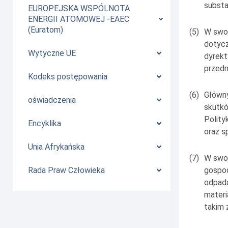
substa
EUROPEJSKA WSPÓLNOTA
ENERGII ATOMOWEJ -EAEC
(Euratom)
(5)
W swoi
dotycz
Wytyczne UE
dyrekt
przedm
Kodeks postępowania
(6)
Główny
oświadczenia
skutkó
Polity
Encyklika
oraz s
Unia Afrykańska
(7)
W swoj
gospo
Rada Praw Człowieka
odpada
materi
takim 