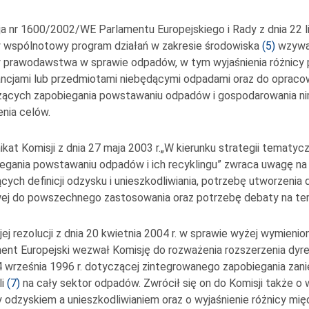
a nr 1600/2002/WE Parlamentu Europejskiego i Rady z dnia 22 li
 wspólnotowy program działań w zakresie środowiska
(
5
)
wzywa 
 prawodawstwa w sprawie odpadów, w tym wyjaśnienia różnicy 
ncjami lub przedmiotami niebędącymi odpadami oraz do opraco
ących zapobiegania powstawaniu odpadów i gospodarowania ni
enia celów.
kat Komisji z dnia 27 maja 2003 r.„W kierunku strategii tematyc
egania powstawaniu odpadów i ich recyklingu” zwraca uwagę n
jących definicji odzysku i unieszkodliwiania, potrzebę utworzenia d
ej do powszechnego zastosowania oraz potrzebę debaty na tem
ej rezolucji z dnia 20 kwietnia 2004 r. w sprawie wyżej wymieni
ent Europejski wezwał Komisję do rozważenia rozszerzenia dy
4 września 1996 r. dotyczącej zintegrowanego zapobiegania zani
i
(
7
)
na cały sektor odpadów. Zwrócił się on do Komisji także o 
 odzyskiem a unieszkodliwianiem oraz o wyjaśnienie różnicy mi