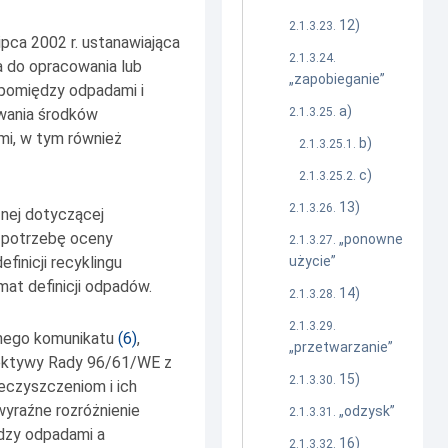
12)
pca 2002 r. ustanawiająca
do opracowania lub
„zapobieganie”
pomiędzy odpadami i
a)
wania środków
mi, w tym również
b)
c)
13)
znej dotyczącej
a potrzebę oceny
„ponowne
efinicji recyklingu
użycie”
at definicji odpadów.
14)
onego komunikatu
(
6
)
,
„przetwarzanie”
rektywy Rady 96/61/WE z
15)
eczyszczeniom i ich
wyraźne rozróżnienie
„odzysk”
ędzy odpadami a
16)