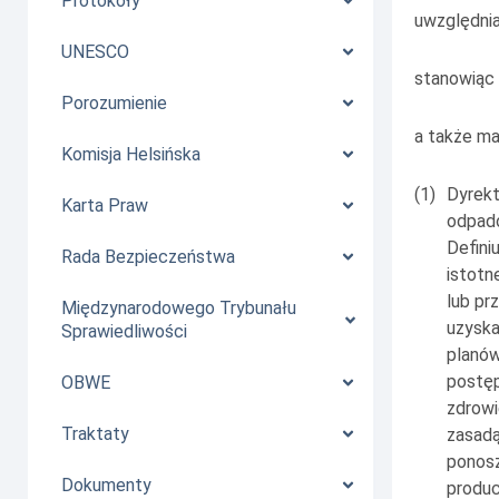
Protokoły
uwzględnia
UNESCO
stanowiąc 
Porozumienie
a także ma
Komisja Helsińska
(1)
Dyrekt
Karta Praw
odpad
Defini
Rada Bezpieczeństwa
istotn
lub pr
Międzynarodowego Trybunału
uzyska
Sprawiedliwości
planów
postęp
OBWE
zdrowi
Traktaty
zasadą
ponosz
Dokumenty
produc