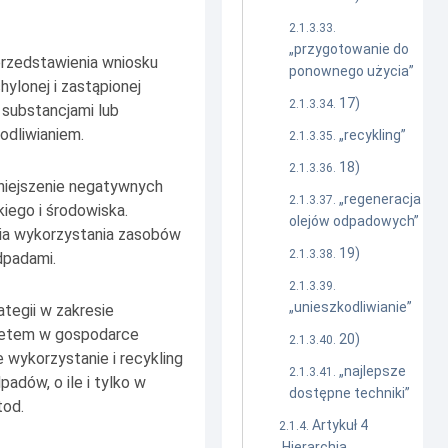
„przygotowanie do
przedstawienia wniosku
ponownego użycia”
lonej i zastąpionej
17)
substancjami lub
odliwianiem.
„recykling”
18)
niejszenie negatywnych
„regeneracja
iego i środowiska.
olejów odpadowych”
ia wykorzystania zasobów
19)
dpadami.
„unieszkodliwianie”
ategii w zakresie
ytetem w gospodarce
20)
wykorzystanie i recykling
„najlepsze
adów, o ile i tylko w
dostępne techniki”
tod.
Artykuł 4
Hierarchia