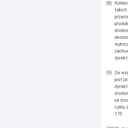
(8)
Koniec
takich
przeci
produk
środow
ekono
wykorz
zachow
dyrekt
(9)
Ze wzg
jest p
dyrekt
środow
na śro
cyklu 
175.