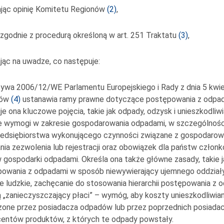
jąc opinię Komitetu Regionów
(
2
)
,
zgodnie z procedurą określoną w art. 251 Traktatu
(
3
)
,
jąc na uwadze, co następuje:
ywa 2006/12/WE Parlamentu Europejskiego i Rady z dnia 5 kwiet
ów
(
4
)
ustanawia ramy prawne dotyczące postępowania z odpa
uje ona kluczowe pojęcia, takie jak odpady, odzysk i unieszkodliw
e wymogi w zakresie gospodarowania odpadami, w szczególnośc
zedsiębiorstwa wykonującego czynności związane z gospodaro
nia zezwolenia lub rejestracji oraz obowiązek dla państw człon
 gospodarki odpadami. Określa ona także główne zasady, takie 
owania z odpadami w sposób niewywierający ujemnego oddziały
e ludzkie, zachęcanie do stosowania hierarchii postępowania z 
 „zanieczyszczający płaci” – wymóg, aby koszty unieszkodliwia
one przez posiadacza odpadów lub przez poprzednich posiadacz
entów produktów, z których te odpady powstały.