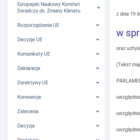
Europejski Naukowy Komitet
Doradczy ds. Zmiany Klimatu
z dnia 19 l
Rozporządzenia UE
w sp
Decyzje UE
oraz uchyl
Komunikaty UE
(Tekst maj
Deklaracje
PARLAMEN
Dyrektywy UE
uwzględnia
Konwencje
Zalecenia
uwzględnia
Decyzja
uwzględni