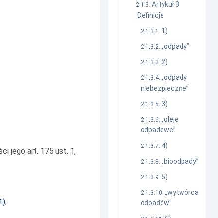
Artykuł 3
Definicje
1)
„odpady”
2)
„odpady
niebezpieczne”
3)
„oleje
odpadowe”
4)
 jego art. 175 ust. 1,
„bioodpady”
5)
„wytwórca
1
)
,
odpadów”