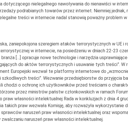
 dotyczącego nielegalnego nawoływania do nienawiści w intern
rzedaży podrabianych towarów przez internet. Niemniej jednak,
elegalne treści w internecie nadal stanowią poważny problem w U
ska, zaniepokojona szeregiem ataków terrorystycznych w UE i r
errorystycznej w internecie, na posiedzeniu w dniach 22-23 czerw
e branża […] opracuje nowe technologie i narzędzia usprawniają
gających do aktów terrorystycznych i usuwanie tych treści”. W r
ament Europejski wezwał te platformy internetowe do „wzmocni
 i szkodliwych treści”. Wezwanie przedsiębiorstw do przyjęcia b
eśli chodzi o ochronę ich użytkowników przed treściami o charak
órzone przez ministrów państw członkowskich w ramach Forum 
do praw własności intelektualnej Rada w konkluzjach z dnia 4 gru
a takich praw wezwała Komisję, aby rozważyła wykorzystanie d
 sprawców naruszeń praw własności intelektualnej oraz wspom
 zwalczaniu naruszeń praw własności intelektualnej.