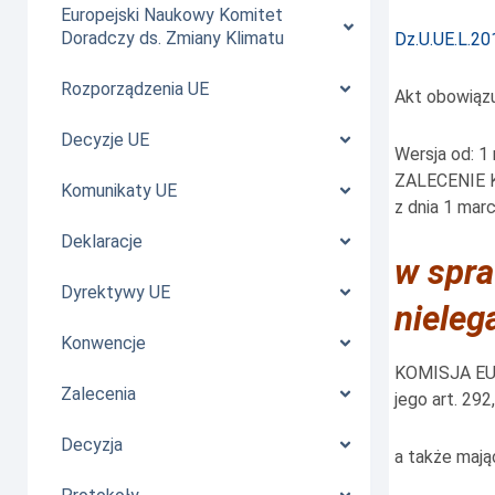
Europejski Naukowy Komitet
Doradczy ds. Zmiany Klimatu
Dz.U.UE.L.20
Rozporządzenia UE
Akt obowiąz
Decyzje UE
Wersja od: 1
ZALECENIE 
Komunikaty UE
z dnia 1 marc
Deklaracje
w spra
Dyrektywy UE
nieleg
Konwencje
KOMISJA EURO
Zalecenia
jego
art. 292
Decyzja
a także mają