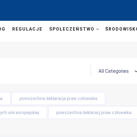
OG
REGULACJE
SPOŁECZEŃSTWO
ŚRODOWISK
ta
powszechna deklaracja praw człowieka
ch unii europejskiej
powszechna deklaracj praw człowieka