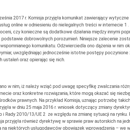
ześnia 2017 r. Komisja przyjęła komunikat zawierający wytycz
ług online w odniesieniu do nielegalnych treści w internecie
1
.
e oceni, czy konieczne są dodatkowe działania między innymi po
 podstawie dobrowolnych porozumień. Niniejsze zalecenie zost
wspomnianego komunikatu. Odzwierciedla ono dążenia w nim okr
ymiar, uwzględniając jednocześnie istotne postępy poczynione
 ustaleń oraz opierając się nich.
no w nim, iż należy wziąć pod uwagę specyfikę zwalczania różn
ernecie oraz konkretne rozwiązania, które mogą okazać się niez
środków prawnych. Na przykład Komisja, uznając potrzebę taki
zyjęła w dniu 25 maja 2016 r. wniosek dotyczący zmiany
dyrekty
go i Rady 2010/13/UE
2
ze względu na zmianę sytuacji na rynku.
sja przyjęła również dyrektywę w sprawie praw autorskich na j
da na niektórych usługodawców obowiązek wprowadzenia – we 