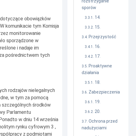
rozstrzyganie
sporów
14.
ne dotyczące obowiązków
 W komunikacie tym Komisja
15.
przez monitorowanie
Przejrzystość
ało sporządzone w
16.
eślone i nadaje im
 za pośrednictwem tych
17.
Proaktywne
działania
18.
ych rodzajów nielegalnych
Zabezpieczenia
będne, w tym za pomocą
19.
ch szczególnych środków
20.
wy Parlamentu
 Ponadto w dniu 14 września
Ochrona przed
ednolitym rynku cyfrowym
3
,
nadużyciami
współpracy z podmiotami