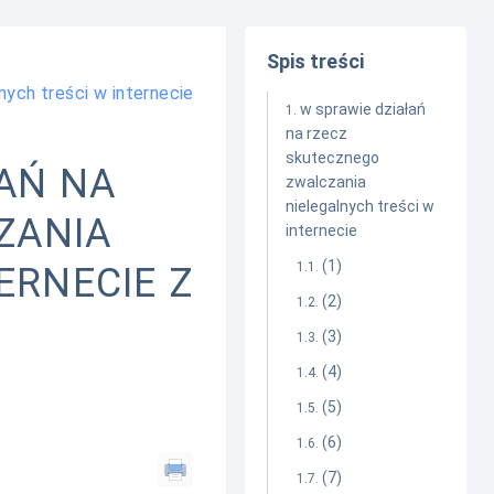
Spis treści
nych treści w internecie
w sprawie działań
na rzecz
skutecznego
ŁAŃ NA
zwalczania
nielegalnych treści w
ZANIA
internecie
(1)
ERNECIE Z
(2)
(3)
(4)
(5)
(6)
(7)