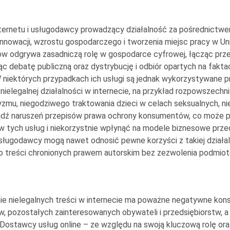
ernetu i usługodawcy prowadzący działalność za pośrednictwem
innowacji, wzrostu gospodarczego i tworzenia miejsc pracy w Unii
 odgrywa zasadniczą rolę w gospodarce cyfrowej, łącząc prze
ąc debatę publiczną oraz dystrybucję i odbiór opartych na faktach
niektórych przypadkach ich usługi są jednak wykorzystywane p
nielegalnej działalności w internecie, na przykład rozpowszechn
ryzmu, niegodziwego traktowania dzieci w celach seksualnych, n
bądź naruszeń przepisów prawa ochrony konsumentów, co może 
 tych usług i niekorzystnie wpłynąć na modele biznesowe prze
sługodawcy mogą nawet odnosić pewne korzyści z takiej działaln
 treści chronionych prawem autorskim bez zezwolenia podmiot
e nielegalnych treści w internecie ma poważne negatywne kon
, pozostałych zainteresowanych obywateli i przedsiębiorstw, 
. Dostawcy usług online – ze względu na swoją kluczową rolę oraz