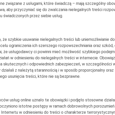
ne związane z usługami, które świadczą – mają szczególny ob
a, aby przyczyniać się do zwalczania nielegalnych treści rozp
u świadczonych przez siebie usług.
o, że szybkie usuwanie nielegalnych treści lub uniemożliwianie d
celu ograniczenia ich szerszego rozpowszechniania oraz szkód,
i, że usługodawcy ci powinni mieć możliwość szybkiego podej
iałań w odniesieniu do nielegalnych treści w internecie. Obowią
 skutecznych i odpowiednich zabezpieczeń, w szczególności w
działali z należytą starannością i w sposób proporcjonalny oraz
ego usunięcia treści, które nie są bezprawne.
ców usług online uznało te obowiązki i podjęło stosowne działa
oczyniono istotne postępy w ramach dobrowolnych porozumień 
 Internetu w odniesieniu do treści o charakterze terrorystyczny