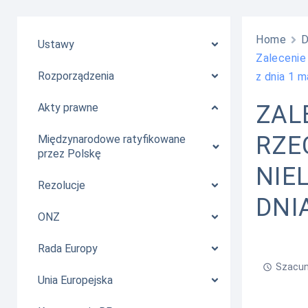
Home
Ustawy
Zalecenie
Rozporządzenia
z dnia 1 m
ZAL
Akty prawne
RZE
Międzynarodowe ratyfikowane
przez Polskę
NIE
Rezolucje
DNI
ONZ
Rada Europy
Szacun
Unia Europejska