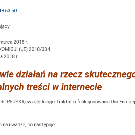
18.63.50
ujący
 marca 2018 r.
KOMISJI (UE) 2018/334
a 2018 r.
wie działań na rzecz skuteczneg
alnych treści w internecie
PEJSKA,uwzględniając Traktat o funkcjonowaniu Unii Europejs
,
c na uwadze, co następuje: