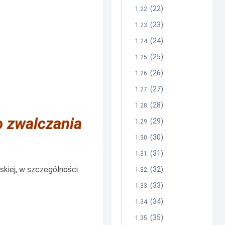
(22)
(23)
(24)
(25)
(26)
(27)
(28)
o zwalczania
(29)
(30)
(31)
kiej, w szczególności
(32)
(33)
(34)
(35)