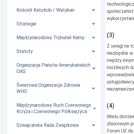
technologicz
Kościół Katolicki / Watykan
społeczeństw
wykorzystani
Strategie
(3)
Międzynarodowy Trybunał Karny
Z uwagi na t
Statuty
niezbędne w 
między innym
Organizacja Państw Amerykańskich
możliwych dz
OAS
wprowadzenia
usługodawcy 
Światowa Organizacja Zdrowia
niezamierzon
WHO
(4)
Międzynarodowy Ruch Czerwonego
Krzyża i Czerwonego Półksiężyca
Wielu dostaw
zbiorowym p
Szwajcarska Rada Związkowa
Forum UE ds.