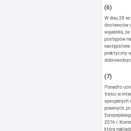
(6)
W dniu 28 wr
dostawców us
wyjaśniła, ż
postępów na
następstwie 
praktyczny w
dobrowolnych
(7)
Ponadto uzna
treści w int
specjalnych 
prawnych, pr
Europejskie
2016 r. Komi
która nakła