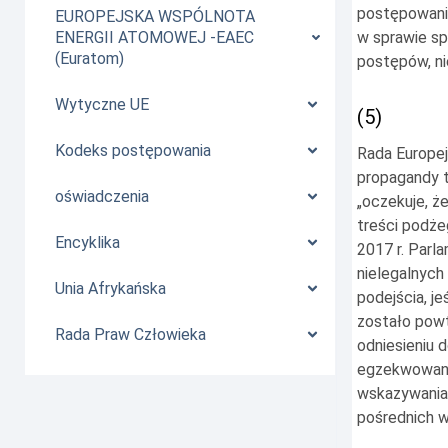
postępowania
EUROPEJSKA WSPÓLNOTA
w sprawie sp
ENERGII ATOMOWEJ -EAEC
(Euratom)
postępów, ni
Wytyczne UE
(5)
Kodeks postępowania
Rada Europej
propagandy t
oświadczenia
„oczekuje, ż
treści podże
Encyklika
2017 r. Parl
nielegalnych
Unia Afrykańska
podejścia, j
zostało powt
Rada Praw Człowieka
odniesieniu 
egzekwowani
wskazywania
pośrednich w