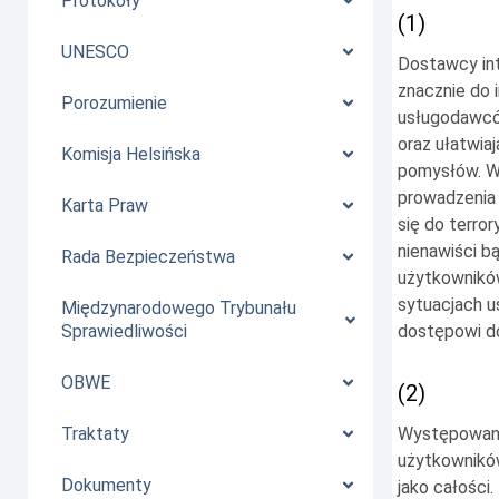
Protokoły
(1)
UNESCO
Dostawcy int
znacznie do 
Porozumienie
usługodawców
oraz ułatwiaj
Komisja Helsińska
pomysłów. W 
prowadzenia 
Karta Praw
się do terro
nienawiści 
Rada Bezpieczeństwa
użytkowników
sytuacjach u
Międzynarodowego Trybunału
dostępowi do
Sprawiedliwości
OBWE
(2)
Występowani
Traktaty
użytkowników
Dokumenty
jako całości