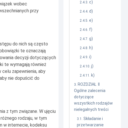
c)
owiązek wobec
owszechnianych przy
d)
e)
f)
g)
ostępu do nich są często
h)
 obowiązki te oznaczają
i)
mowania decyzji dotyczących
zki te wymagają również
j)
 celu zapewnienia, aby
k)
 aby nie dopuścić do
ROZDZIAŁ II
Ogólne zalecenia
dotyczące
wszystkich rodzajów
nielegalnych treści
nia z tym związane. W ujęciu
różnego rodzaju, w tym
Składanie i
m w internecie, kodeksu
przetwarzanie