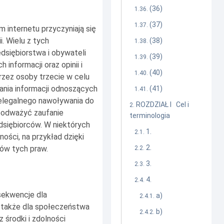
(36)
(37)
 internetu przyczyniają się
. Wielu z tych
(38)
dsiębiorstwa i obywateli
(39)
 informacji oraz opinii i
(40)
rzez osoby trzecie w celu
iania informacji odnoszących
(41)
ielegalnego nawoływania do
ROZDZIAŁ I Cel i
podważyć zaufanie
terminologia
dsiębiorców. W niektórych
1.
ości, na przykład dzięki
2.
ów tych praw.
3.
4.
sekwencje dla
a)
a także dla społeczeństwa
b)
 środki i zdolności