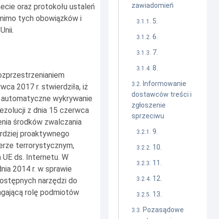
zawiadomień
ecie oraz protokołu ustaleń
 mimo tych obowiązków i
5.
nii.
6.
7.
8.
ozprzestrzenianiem
Informowanie
ca 2017 r. stwierdziła, iż
dostawców treści i
ce automatyczne wykrywanie
zgłoszenie
ezolucji z dnia 15 czerwca
sprzeciwu
enia środków zwalczania
9.
ardziej proaktywnego
terze terrorystycznym,
10.
UE ds. Internetu. W
11.
dnia 2014 r. w sprawie
12.
ostępnych narzędzi do
agającą rolę podmiotów
13.
Pozasądowe