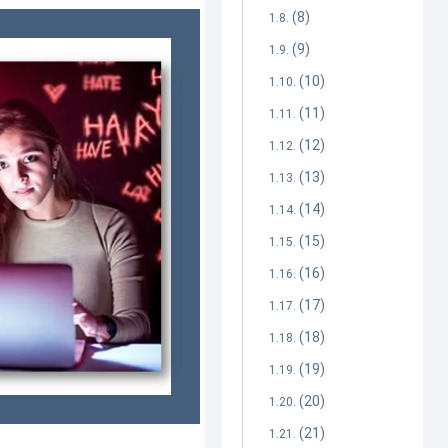
(8)
(9)
(10)
(11)
(12)
(13)
(14)
(15)
(16)
(17)
(18)
(19)
(20)
(21)