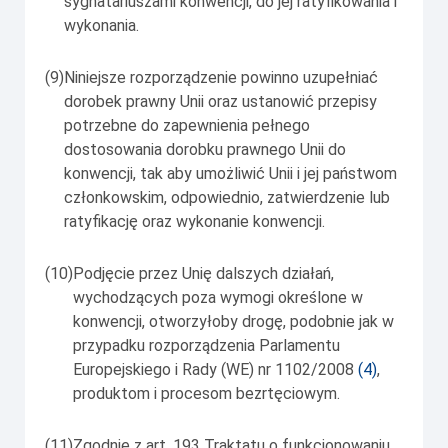
sygnatariuszami konwencji, do jej ratyfikowania i
wykonania.
(9)
Niniejsze rozporządzenie powinno uzupełniać
dorobek prawny Unii oraz ustanowić przepisy
potrzebne do zapewnienia pełnego
dostosowania dorobku prawnego Unii do
konwencji, tak aby umożliwić Unii i jej państwom
członkowskim, odpowiednio, zatwierdzenie lub
ratyfikację oraz wykonanie konwencji.
(10)
Podjęcie przez Unię dalszych działań,
wychodzących poza wymogi określone w
konwencji, otworzyłoby drogę, podobnie jak w
przypadku rozporządzenia Parlamentu
Europejskiego i Rady (WE) nr 1102/2008
(
4
)
,
produktom i procesom bezrtęciowym.
(11)
Zgodnie z art. 193 Traktatu o funkcjonowaniu