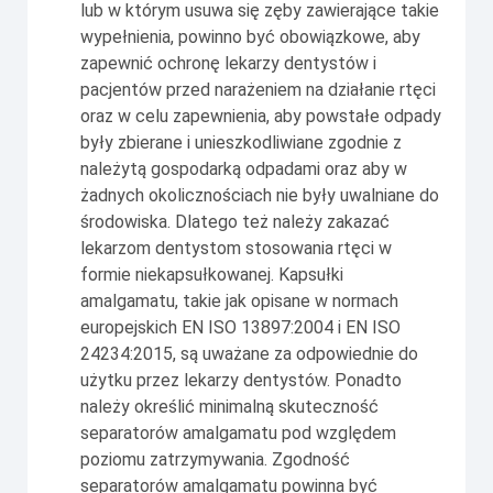
lub w którym usuwa się zęby zawierające takie
wypełnienia, powinno być obowiązkowe, aby
zapewnić ochronę lekarzy dentystów i
pacjentów przed narażeniem na działanie rtęci
oraz w celu zapewnienia, aby powstałe odpady
były zbierane i unieszkodliwiane zgodnie z
należytą gospodarką odpadami oraz aby w
żadnych okolicznościach nie były uwalniane do
środowiska. Dlatego też należy zakazać
lekarzom dentystom stosowania rtęci w
formie niekapsułkowanej. Kapsułki
amalgamatu, takie jak opisane w normach
europejskich EN ISO 13897:2004 i EN ISO
24234:2015, są uważane za odpowiednie do
użytku przez lekarzy dentystów. Ponadto
należy określić minimalną skuteczność
separatorów amalgamatu pod względem
poziomu zatrzymywania. Zgodność
separatorów amalgamatu powinna być