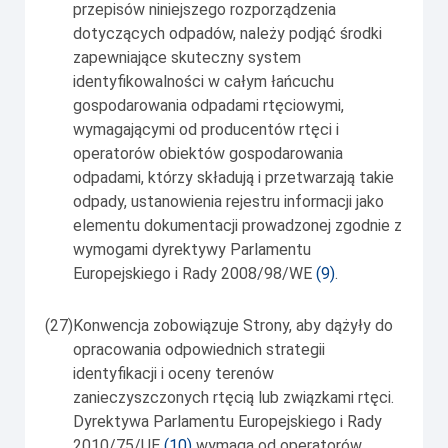
przepisów niniejszego rozporządzenia
dotyczących odpadów, należy podjąć środki
zapewniające skuteczny system
identyfikowalności w całym łańcuchu
gospodarowania odpadami rtęciowymi,
wymagającymi od producentów rtęci i
operatorów obiektów gospodarowania
odpadami, którzy składują i przetwarzają takie
odpady, ustanowienia rejestru informacji jako
elementu dokumentacji prowadzonej zgodnie z
wymogami dyrektywy Parlamentu
Europejskiego i Rady 2008/98/WE
(
9
)
.
(27)
Konwencja zobowiązuje Strony, aby dążyły do
opracowania odpowiednich strategii
identyfikacji i oceny terenów
zanieczyszczonych rtęcią lub związkami rtęci.
Dyrektywa Parlamentu Europejskiego i Rady
2010/75/UE
(
10
)
wymaga od operatorów