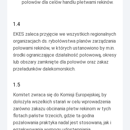
połowów dla celów handlu płetwami rekinów.
1.4
EKES zaleca przyjęcie we wszystkich regionalnych
organizacjach ds. rybołówstwa planów zarządzania
połowami rekinów, w których ustanowiono by m.in.
środki ograniczające działalność połowową, okresy
lub obszary zamknięte dla połowów oraz zakaz
przeładunków dalekomorskich.
1.5
Komitet zwraca się do Komisji Europejskiej, by
dołożyła wszelkich starań w celu wprowadzenia
zarówno zakazu obcinania płetw rekinom w tych
flotach państw trzecich, gdzie ta godna
pożałowania praktyka nadal jest stosowana, jak i
egzekwowania wymogu udostępniania