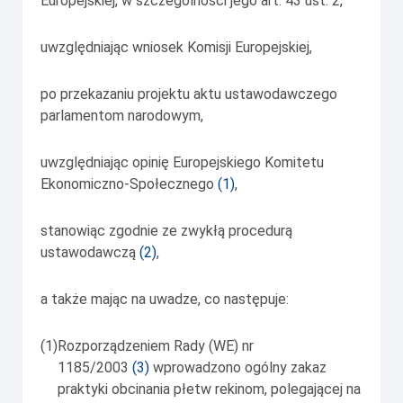
Europejskiej, w szczególności jego art. 43 ust. 2,
uwzględniając wniosek Komisji Europejskiej,
po przekazaniu projektu aktu ustawodawczego
parlamentom narodowym,
uwzględniając opinię Europejskiego Komitetu
Ekonomiczno-Społecznego
(
1
)
,
stanowiąc zgodnie ze zwykłą procedurą
ustawodawczą
(
2
)
,
a także mając na uwadze, co następuje:
(1)
Rozporządzeniem Rady (WE) nr
1185/2003
(
3
)
wprowadzono ogólny zakaz
praktyki obcinania płetw rekinom, polegającej na