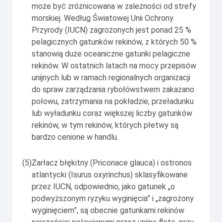
może być zróżnicowana w zależności od strefy
morskiej. Według Światowej Unii Ochrony
Przyrody (IUCN) zagrożonych jest ponad 25 %
pelagicznych gatunków rekinów, z których 50 %
stanowią duże oceaniczne gatunki pelagiczne
rekinów. W ostatnich latach na mocy przepisów
unijnych lub w ramach regionalnych organizacji
do spraw zarządzania rybołówstwem zakazano
połowu, zatrzymania na pokładzie, przeładunku
lub wyładunku coraz większej liczby gatunków
rekinów, w tym rekinów, których płetwy są
bardzo cenione w handlu.
(5)
Żarłacz błękitny (
Priconace glauca
) i ostronos
atlantycki (
Isurus oxyrinchus
) sklasyfikowane
przez IUCN, odpowiednio, jako gatunek „o
podwyższonym ryzyku wyginięcia” i „zagrożony
wyginięciem”, są obecnie gatunkami rekinów