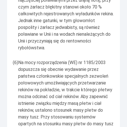
najczęściej poławianymi przez unijną flotę, przy
czym żarłacz błękitny stanowi około 70 %
całkowitych rejestrowanych wyładunków rekina.
Jednak inne gatunki, w tym głowomłot
pospolity i żarłacz jedwabisty, są również
poławiane w Unii i na wodach nienależących do
Unii i przyczyniają się do rentowności
rybołówstwa.
(6)
Na mocy rozporządzenia (WE) nr 1185/2003
dopuszcza się obecnie wydawanie przez
państwa członkowskie specjalnych zezwoleń
połowowych umożliwiających przetwarzanie
rekinów na pokładzie, w trakcie którego płetwy
można odcinać od ciał rekinów. Aby zapewnić
istnienie związku między masą płetw i ciał
rekinów, ustalono stosunek masy płetw do
masy tusz. Przy stosowaniu systemów
opartych na stosunku masy płetw do masy tusz