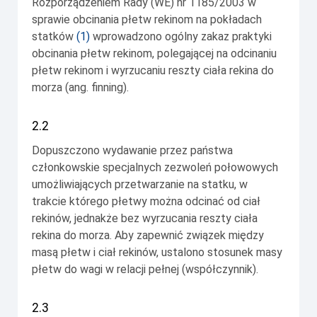
Rozporządzeniem Rady (WE) nr 1185/2003 w
sprawie obcinania płetw rekinom na pokładach
statków
(
1
)
wprowadzono ogólny zakaz praktyki
obcinania płetw rekinom, polegającej na odcinaniu
płetw rekinom i wyrzucaniu reszty ciała rekina do
morza (ang.
finning
).
2.2
Dopuszczono wydawanie przez państwa
członkowskie specjalnych zezwoleń połowowych
umożliwiających przetwarzanie na statku, w
trakcie którego płetwy można odcinać od ciał
rekinów, jednakże bez wyrzucania reszty ciała
rekina do morza. Aby zapewnić związek między
masą płetw i ciał rekinów, ustalono stosunek masy
płetw do wagi w relacji pełnej (współczynnik).
2.3