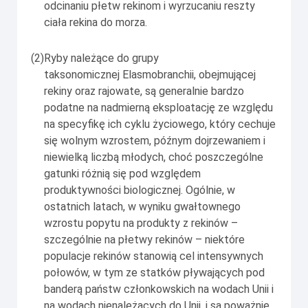
odcinaniu płetw rekinom i wyrzucaniu reszty
ciała rekina do morza.
(2)
Ryby należące do grupy
taksonomicznej
Elasmobranchii
, obejmującej
rekiny oraz rajowate, są generalnie bardzo
podatne na nadmierną eksploatację ze względu
na specyfikę ich cyklu życiowego, który cechuje
się wolnym wzrostem, późnym dojrzewaniem i
niewielką liczbą młodych, choć poszczególne
gatunki różnią się pod względem
produktywności biologicznej. Ogólnie, w
ostatnich latach, w wyniku gwałtownego
wzrostu popytu na produkty z rekinów –
szczególnie na płetwy rekinów – niektóre
populacje rekinów stanowią cel intensywnych
połowów, w tym ze statków pływających pod
banderą państw członkowskich na wodach Unii i
na wodach nienależących do Unii, i są poważnie