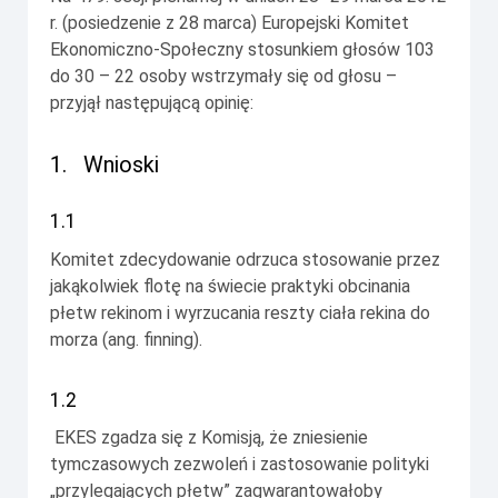
r. (posiedzenie z 28 marca) Europejski Komitet
Ekonomiczno-Społeczny stosunkiem głosów 103
do 30 – 22 osoby wstrzymały się od głosu –
przyjął następującą opinię:
1.
Wnioski
1.1
Komitet zdecydowanie odrzuca stosowanie przez
jakąkolwiek flotę na świecie praktyki obcinania
płetw rekinom i wyrzucania reszty ciała rekina do
morza (ang.
finning
).
1.2
EKES zgadza się z Komisją, że zniesienie
tymczasowych zezwoleń i zastosowanie polityki
„przylegających płetw” zagwarantowałoby