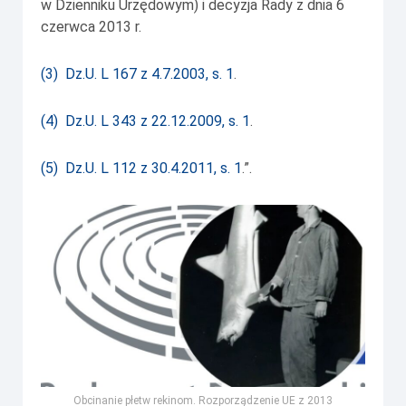
w Dzienniku Urzędowym) i decyzja Rady z dnia 6
czerwca 2013 r.
(
3
)
Dz.U. L 167 z 4.7.2003, s. 1
.
(
4
)
Dz.U. L 343 z 22.12.2009, s. 1
.
(
5
)
Dz.U. L 112 z 30.4.2011, s. 1
.”.
Obcinanie płetw rekinom. Rozporządzenie UE z 2013