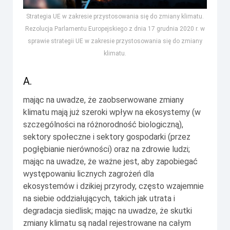
Strategia UE w zakresie przystosowania się do zmiany klimatu.
Rezolucja Parlamentu Europejskiego z dnia 17 grudnia 2020 r. w
sprawie strategii UE w zakresie przystosowania się do zmiany
klimatu.
A.
mając na uwadze, że zaobserwowane zmiany
klimatu mają już szeroki wpływ na ekosystemy (w
szczególności na różnorodność biologiczną),
sektory społeczne i sektory gospodarki (przez
pogłębianie nierówności) oraz na zdrowie ludzi;
mając na uwadze, że ważne jest, aby zapobiegać
występowaniu licznych zagrożeń dla
ekosystemów i dzikiej przyrody, często wzajemnie
na siebie oddziałujących, takich jak utrata i
degradacja siedlisk; mając na uwadze, że skutki
zmiany klimatu są nadal rejestrowane na całym