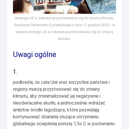
Strategia UE w zakresie przystosowania się do zmiany klimatu.
Rezolucja Parlamentu Europejskiego z dnia 17 grudnia 2020 r. w
sprawie strategii UE w zakresie przystosowania się do zmiany
klimatu.
Uwagi ogólne
1.
podkreśla, że cała Unii oraz wszystkie państwa i
regiony muszą przystosować się do zmiany
klimatu, aby zminimalizować jej negatywne i
nieodwracalne skutki, a jednocześnie wdrażać
ambitne środki łagodzące, które pozwalają
kontynuować działania służące utrzymaniu
globalnego ocieplenia poniżej 1,5o C w porównaniu