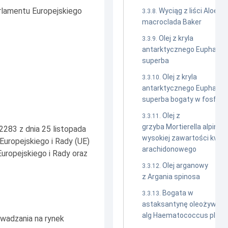
rlamentu Europejskiego
Wyciąg z liści Aloe
macroclada Baker
Olej z kryla
antarktycznego Euphausi
superba
Olej z kryla
antarktycznego Euphausi
superba bogaty w fosfolip
Olej z
grzyba Mortierella alpina o
2283 z dnia 25 listopada
wysokiej zawartości kwas
Europejskiego i Rady (UE)
arachidonowego
uropejskiego i Rady oraz
Olej arganowy
z Argania spinosa
Bogata w
astaksantynę oleożywica 
alg Haematococcus pluvia
wadzania na rynek