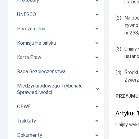
Protokoły
i stos
UNESCO
(2)
Na pod
żywnoś
Porozumienie
nr 258
Komisja Helsińska
(3)
Unijny
ustan
Karta Praw
Rada Bezpieczeństwa
(4)
Środki
Zwierz
Międzynarodowego Trybunału
Sprawiedliwości
PRZYJMUJ
OBWE
Artykuł 
Traktaty
Unijny wyk
Dokumenty