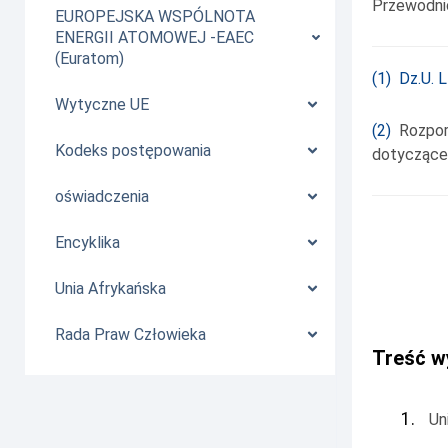
Przewodni
EUROPEJSKA WSPÓLNOTA
ENERGII ATOMOWEJ -EAEC
(Euratom)
(
1
)
Dz.U. L
Wytyczne UE
(
2
)
Rozporz
Kodeks postępowania
dotyczące 
oświadczenia
Encyklika
Unia Afrykańska
Rada Praw Człowieka
Treść w
1.
Un