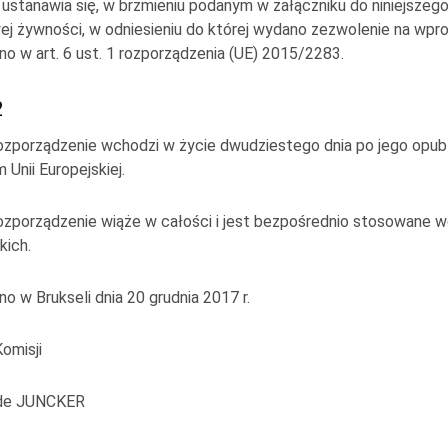
 ustanawia się, w brzmieniu podanym w załączniku do niniejszego
j żywności, w odniesieniu do której wydano zezwolenie na wpro
ono w art. 6 ust. 1 rozporządzenia (UE) 2015/2283.
2
rozporządzenie wchodzi w życie dwudziestego dnia po jego opu
Unii Europejskiej
.
rozporządzenie wiąże w całości i jest bezpośrednio stosowane
kich.
o w Brukseli dnia 20 grudnia 2017 r.
Komisji
ude JUNCKER