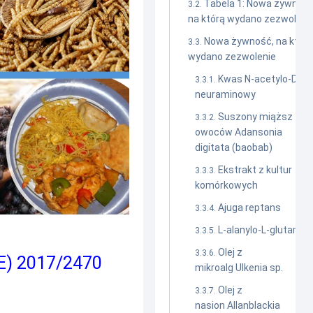
Tabela 1: Nowa żywność
na którą wydano zezwoleni
Nowa żywność, na którą
wydano zezwolenie
Kwas N-acetylo-D-
neuraminowy
Suszony miąższ
owoców Adansonia
digitata (baobab)
Ekstrakt z kultur
komórkowych
Ajuga reptans
L-alanylo-L-glutamin
Olej z
) 2017/2470
mikroalg Ulkenia sp.
Olej z
nasion Allanblackia