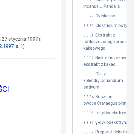
incanus L. Pandalis
Cytykolina
Clostridium butyri
Ekstrakt z
27 stycznia 1997 r.
odtłuszczonego proszku
2.1997, s. 1
).
kakaowego
Niskotłuszczowy
ekstrakt z kakao
Olej z
kolendry Coriandrum
sativum
ŚCI
Suszone
owoce Crataegus pinnatif
α-cyklodekstryna
γ-cyklodekstryna
Preparat dekstranu