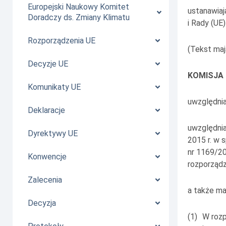
Europejski Naukowy Komitet
ustanawiaj
Doradczy ds. Zmiany Klimatu
i Rady (UE
Rozporządzenia UE
(Tekst maj
Decyzje UE
KOMISJA
Komunikaty UE
uwzględnia
Deklaracje
uwzględnia
Dyrektywy UE
2015 r. w 
nr 1169/20
Konwencje
rozporządz
Zalecenia
a także ma
Decyzja
(1)
W rozp