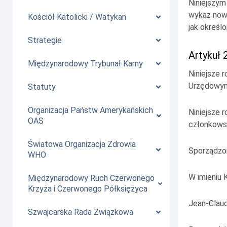
Niniejszym
wykaz nowe
Kościół Katolicki / Watykan
jak określ
Strategie
Artykuł 
Międzynarodowy Trybunał Karny
Niniejsze 
Urzędowym 
Statuty
Organizacja Państw Amerykańskich
Niniejsze 
OAS
członkows
Światowa Organizacja Zdrowia
Sporządzon
WHO
W imieniu 
Międzynarodowy Ruch Czerwonego
Krzyża i Czerwonego Półksiężyca
Jean-Cla
Szwajcarska Rada Związkowa