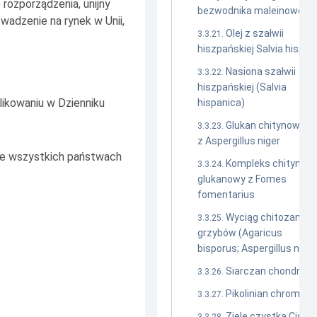
 rozporządzenia, unijny
bezwodnika maleinowego
wadzenie na rynek w Unii,
Olej z szałwii
hiszpańskiej Salvia hispan
Nasiona szałwii
hiszpańskiej (Salvia
blikowaniu w
Dzienniku
hispanica)
Glukan chitynowy
z Aspergillus niger
 we wszystkich państwach
Kompleks chitynow
glukanowy z Fomes
fomentarius
Wyciąg chitozanowy
grzybów (Agaricus
bisporus; Aspergillus niger
Siarczan chondroit
Pikolinian chromu
Ziele czystka Cistu