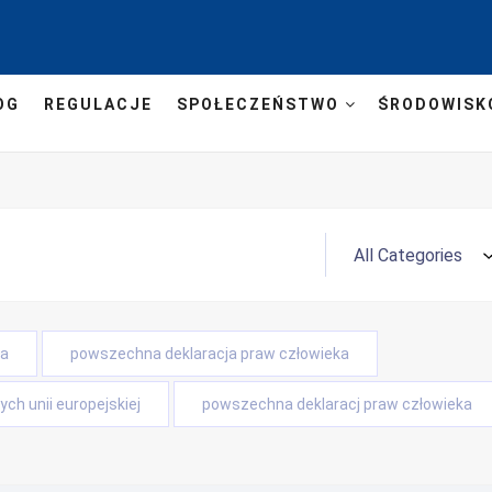
OG
REGULACJE
SPOŁECZEŃSTWO
ŚRODOWISK
ta
powszechna deklaracja praw człowieka
ch unii europejskiej
powszechna deklaracj praw człowieka