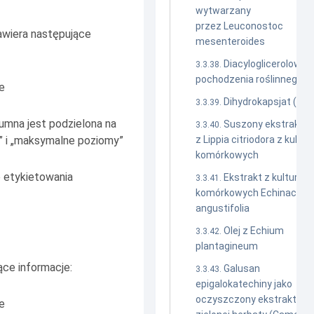
wytwarzany
przez Leuconostoc
awiera następujące
mesenteroides
Diacyloglicerolowy o
pochodzenia roślinnego
e
Dihydrokapsjat (DHC
umna jest podzielona na
Suszony ekstrakt
i” i „maksymalne poziomy”
z Lippia citriodora z kultur
komórkowych
 etykietowania
Ekstrakt z kultur
komórkowych Echinacea
angustifolia
Olej z Echium
plantagineum
ące informacje:
Galusan
epigalokatechiny jako
oczyszczony ekstrakt z li
e