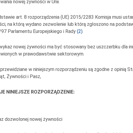
owania nowej żywności w Unii.
stawie art. 8 rozporządzenia (UE) 2015/2283 Komisja musi usta
ci, na którą wydano zezwolenie lub którą zgłoszono na podsta
/97 Parlamentu Europejskiego i Rady
(
2
)
.
 wykaz nowej żywności ma być stosowany bez uszczerbku dla i
owionych w prawodawstwie sektorowym.
 przewidziane w niniejszym rozporządzeniu są zgodne z opinią St
ąt, Żywności i Pasz,
E NINIEJSZE ROZPORZĄDZENIE:
1
az dozwolonej nowej żywności