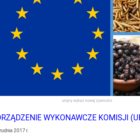
unijny wykaz nowej żywności
RZĄDZENIE WYKONAWCZE KOMISJI (UE
rudnia 2017 r.