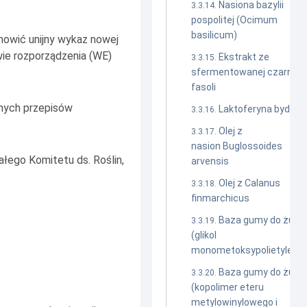
Nasiona bazylii
pospolitej (Ocimum
basilicum)
nowić unijny wykaz nowej
wie rozporządzenia (WE)
Ekstrakt ze
sfermentowanej czarnej
fasoli
nnych przepisów
Laktoferyna bydlęc
Olej z
nasion Buglossoides
ałego Komitetu ds. Roślin,
arvensis
Olej z Calanus
finmarchicus
Baza gumy do żucia
(glikol
monometoksypolietyleno
Baza gumy do żucia
(kopolimer eteru
metylowinylowego i