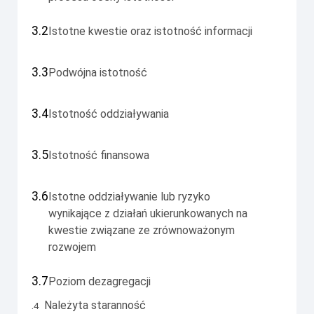
3.2
Istotne kwestie oraz istotność informacji
3.3
Podwójna istotność
3.4
Istotność oddziaływania
3.5
Istotność finansowa
3.6
Istotne oddziaływanie lub ryzyko
wynikające z działań ukierunkowanych na
kwestie związane ze zrównoważonym
rozwojem
3.7
Poziom dezagregacji
.
Należyta staranność
4