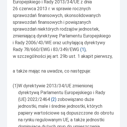
Europejskiego i Rady 2013/34/UE z dnia
26 czerwca 2013 r. w sprawie rocznych
sprawozdań finansowych, skonsolidowanych
sprawozdań finansowych i powiązanych
sprawozdań niektórych rodzajów jednostek,
zmieniającą dyrektywę Parlamentu Europejskiego
i Rady 2006/43/WE oraz uchylającą dyrektywy
Rady 78/660/EWG i 83/349/EWG
(
1
)
,
w szczególności jej art. 29b ust. 1 akapit pierwszy,
a także mając na uwadze, co następuje:
(1)
W dyrektywie 2013/34/UE zmienionej
dyrektywą Parlamentu Europejskiego i Rady
(UE) 2022/2464
(
2
)
zobowiązano duże
jednostki, małe i średnie jednostki, których
papiery wartościowe są dopuszczone do obrotu
na rynku regulowanym UE, a także jednostki
dominujące dużych grup do umieszczenia