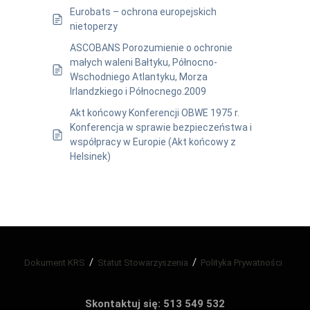
Eurobats – ochrona europejskich
nietoperzy
ASCOBANS Porozumienie o ochronie
małych waleni Bałtyku, Północno-
Wschodniego Atlantyku, Morza
Irlandzkiego i Północnego.2009
Akt końcowy Konferencji OBWE 1975 r.
Konferencja w sprawie bezpieczeństwa i
współpracy w Europie (Akt końcowy z
Helsinek)
Dokument KRS
Statut Stowarzyszenia
Polityka Prywatności
Skontaktuj się: 513 549 532